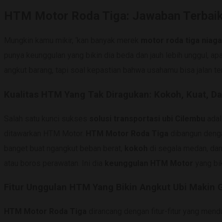
HTM Motor Roda Tiga: Jawaban Terbaik 
Mungkin kamu mikir, ‘kan banyak merek
motor roda tiga niaga
punya keunggulan yang bikin dia beda dan jauh lebih unggul, ap
angkut barang, tapi soal kepastian bahwa usahamu bisa jalan te
Kualitas HTM Yang Tak Diragukan: Kokoh, Kuat, D
Salah satu kunci sukses
solusi transportasi ubi Cilembu
adal
ditawarkan HTM Motor.
HTM Motor Roda Tiga
dibangun dengan
banget buat ngangkut beban berat,
kokoh
di segala medan, da
atau boros perawatan. Ini dia
keunggulan HTM Motor
yang bik
Fitur Unggulan HTM Yang Bikin Angkut Ubi Makin
HTM Motor Roda Tiga
dirancang dengan fitur-fitur yang mendu