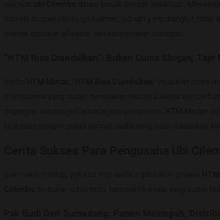
memuat
ubi Cilembu
dalam jumlah banyak sekaligus. Mesinnya b
Sistem suspensinya juga nyaman, jadi ubi yang diangkut teta
memaksimalkan efisiensi dan kenyamanan bisnismu.
“HTM Bisa Diandalkan”: Bukan Cuma Slogan, Tapi B
Motto
HTM Motor
, “
HTM Bisa Diandalkan
,” itu bukan cuma ja
di Indonesia yang sudah merasakan sendiri kualitas dan perfor
dagangan, sampai jadi armada jasa pengiriman,
HTM Motor
sel
juga pasti pengen punya partner usaha yang bisa diandalkan, 
Cerita Sukses Para Pengusaha Ubi Cil
Biar makin mantap, yuk kita intip sedikit gambaran gimana
HTM 
Cilembu
. Ini bukan cuma teori, tapi praktik nyata yang sudah ter
Pak Budi Dari Sumedang: Panen Melimpah, Distrib