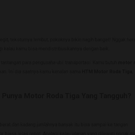
egit, teksturnya lembut, pokoknya bikin nagih banget! Nggak her
agi kalau kamu bisa mendistribusikannya dengan baik.
adi tantangan para pengusaha ubi: transportasi. Kamu butuh
motor 
lkan. Ini dia saatnya kamu kenalan sama
HTM Motor Roda Tiga
,
b Punya Motor Roda Tiga Yang Tangguh?
berat dan kadang jumlahnya banyak itu bisa sampai ke tangan
biasa, jelas repot. Apalagi kalau jalanan yang dilewati nggak mu