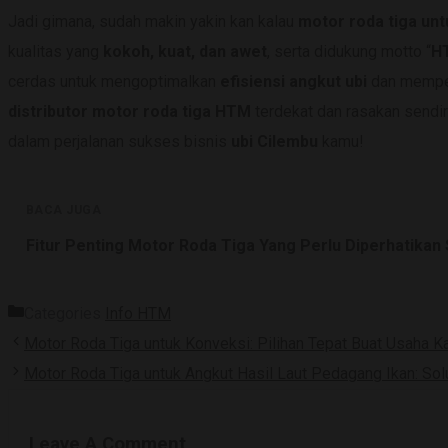
Jadi gimana, sudah makin yakin kan kalau
motor roda tiga unt
kualitas yang
kokoh, kuat, dan awet
, serta didukung motto “
HT
cerdas untuk mengoptimalkan
efisiensi angkut ubi
dan memper
distributor motor roda tiga HTM
terdekat dan rasakan sendi
dalam perjalanan sukses bisnis
ubi Cilembu
kamu!
BACA JUGA
Fitur Penting Motor Roda Tiga Yang Perlu Diperhatika
Categories
Info HTM
Motor Roda Tiga untuk Konveksi: Pilihan Tepat Buat Usaha 
Motor Roda Tiga untuk Angkut Hasil Laut Pedagang Ikan: Sol
Leave A Comment