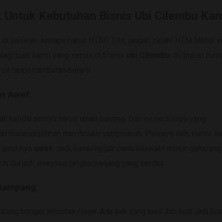
Untuk Kebutuhan Bisnis Ubi Cilembu Ka
di pasaran, kenapa harus HTM? Eits, jangan salah! HTM Motor in
alagi buat kamu yang serius di bisnis
ubi Cilembu
. Ini bukan cum
rus tanpa hambatan berarti.
an Awet
ah kendaraannya harus tahan banting. Dan ini persisnya yang
 material pilihan dan desain yang kokoh. Percaya deh, motor in
n pastinya
awet
. Jadi, kamu nggak perlu khawatir motor gampang
in dia jadi investasi jangka panjang yang cerdas.
 Gampang
kung banget aktivitas niaga. Ada bak yang luas dan kuat, jadi bis