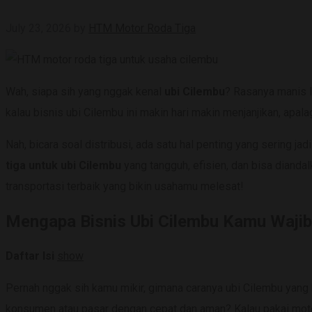
July 23, 2026
by
HTM Motor Roda Tiga
Wah, siapa sih yang nggak kenal
ubi Cilembu
? Rasanya manis l
kalau bisnis ubi Cilembu ini makin hari makin menjanjikan, apal
Nah, bicara soal distribusi, ada satu hal penting yang sering j
tiga untuk ubi Cilembu
yang tangguh, efisien, dan bisa dianda
transportasi terbaik yang bikin usahamu melesat!
Mengapa Bisnis Ubi Cilembu Kamu Waji
Daftar Isi
show
Pernah nggak sih kamu mikir, gimana caranya ubi Cilembu yang 
konsumen atau pasar dengan cepat dan aman? Kalau pakai motor 