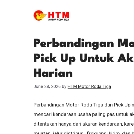
Skip
to
content
Perbandingan Mo
Pick Up Untuk Ak
Harian
June 28, 2026
by
HTM Motor Roda Tiga
Perbandingan Motor Roda Tiga dan Pick Up 
mencari kendaraan usaha paling pas untuk aktiv
ditentukan hanya dari ukuran kendaraan, kar
muatan, jalur distribusi, frekuensi kirim, dan